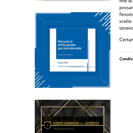
fine di
possan
fenome
scelte 
tenend
Certam