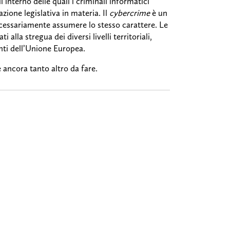
ll’interno delle quali i criminali informatici
ione legislativa in materia. Il
cybercrime
è un
ecessariamente assumere lo stesso carattere. Le
 alla stregua dei diversi livelli territoriali,
nti dell’Unione Europea.
 ancora tanto altro da fare.