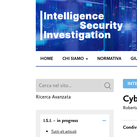
HOME
CHI SIAMO
NORMATIVA
GI
INT
Cyb
Ricerca Avanzata
Roberta
I.S.I. – in progress
Tutti gli articoli