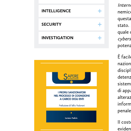
Intern
INTELLIGENCE
nemico
questa
SECURITY
stato.
quale 
INVESTIGATION
cyber
potenzi
È facil
nazion
discip
detenz
sistem
di app
altera
inform
penale
Il cost
eviden