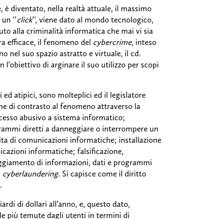
 diventato, nella realtà attuale, il massimo
un ‘’
click
’’, viene dato al mondo tecnologico,
o alla criminalità informatica che mai vi sia
ra efficace, il fenomeno del
cybercrime,
inteso
o nel suo spazio astratto e virtuale, il cd.
on l’obiettivo di arginare il suo utilizzo per scopi
 ed atipici, sono molteplici ed il legislatore
ne di contrasto al fenomeno attraverso la
ccesso abusivo a sistema informatico;
ogrammi diretti a danneggiare o interrompere un
ita di comunicazioni informatiche; installazione
cazioni informatiche; falsificazione,
eggiamento di informazioni, dati e programmi
;
cyberlaundering
. Si capisce come il diritto
.
ardi di dollari all’anno, e, questo dato,
e più temute dagli utenti in termini di