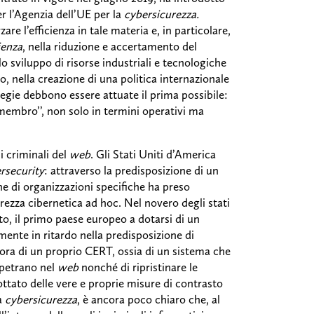
r l’Agenzia dell’UE per la
cybersicurezza.
re l’efficienza in tale materia e, in particolare,
ienza
, nella riduzione e accertamento del
llo sviluppo di risorse industriali e tecnologiche
o, nella creazione di una politica internazionale
tegie debbono essere attuate il prima possibile:
membro’’, non solo in termini operativi ma
i criminali del
web
. Gli Stati Uniti d’America
rsecurity
: attraverso la predisposizione di un
ne di organizzazioni specifiche ha preso
ezza cibernetica ad hoc. Nel novero degli stati
to, il primo paese europeo a dotarsi di un
amente in ritardo nella predisposizione di
ora di un proprio CERT, ossia di un sistema che
rpetrano nel
web
nonché di ripristinare le
ttato delle vere e proprie misure di contrasto
la
cybersicurezza
, è ancora poco chiaro che, al