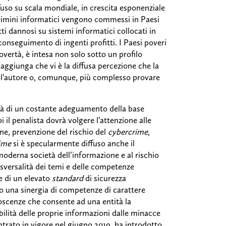
ffuso su scala mondiale, in crescita esponenziale
rimini informatici vengono commessi in Paesi
ti dannosi su sistemi informatici collocati in
conseguimento di ingenti profitti. I Paesi poveri
povertà, è intesa non solo sotto un profilo
aggiunga che vi è la diffusa percezione che la
e l’autore o, comunque, più complesso provare
sità di un costante adeguamento della base
 il penalista dovrà volgere l’attenzione alle
one, prevenzione del rischio del
cybercrime
,
ime
si è specularmente diffuso anche il
oderna società dell’informazione e al rischio
asversalità dei temi e delle competenze
e di un elevato
standard
di sicurezza
do una sinergia di competenze di carattere
oscenze che consente ad una entità la
nibilità delle proprie informazioni dalle minacce
entrato in vigore nel giugno 2019, ha introdotto