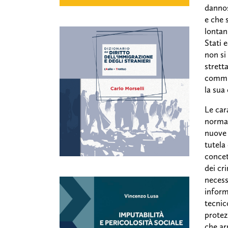
dannos
e che 
lontan
Stati 
non si
strett
commis
la sua
Le car
normat
nuove 
tutela
concet
dei cr
necess
inform
tecnic
protez
che ar