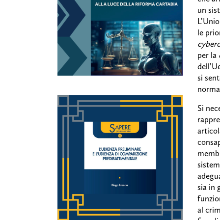
un sis
L’Unio
le prio
cyberc
per la
dell’U
si sen
normat
Si nec
rappre
artico
consap
membri
sistem
adegua
sia in
funzio
al cri