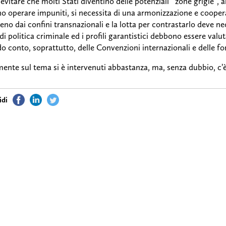
 evitare che molti Stati diventino delle potenziali ‘’zone grigie’’, a
o operare impuniti, si necessita di una armonizzazione e cooperaz
no dai confini transnazionali e la lotta per contrastarlo deve n
di politica criminale ed i profili garantistici debbono essere valutati
o conto, soprattutto, delle Convenzioni internazionali e delle fo
ente sul tema si è intervenuti abbastanza, ma, senza dubbio, c’è