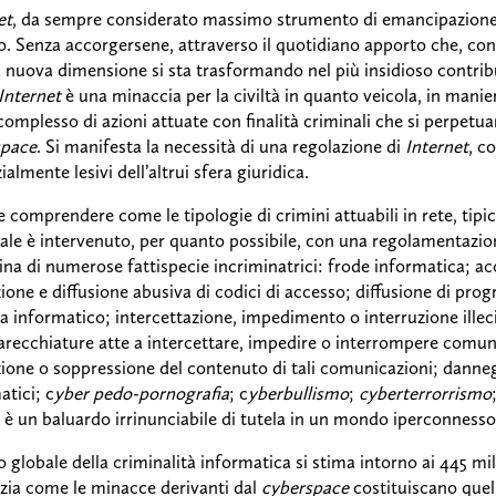
et
, da sempre considerato massimo strumento di emancipazione, è
. Senza accorgersene, attraverso il quotidiano apporto che, con 
 nuova dimensione si sta trasformando nel più insidioso contribut
Internet
è una minaccia per la civiltà in quanto veicola, in manie
complesso di azioni attuate con finalità criminali che si perpetuan
space
. Si manifesta la necessità di una regolazione di
Internet
, c
almente lesivi dell’altrui sfera giuridica.
e comprendere come le tipologie di crimini attuabili in rete, tipici
ale è intervenuto, per quanto possibile, con una regolamentazio
lina di numerose fattispecie incriminatrici: frode informatica; a
ione e diffusione abusiva di codici di accesso; diffusione di pr
a informatico; intercettazione, impedimento o interruzione illec
arecchiature atte a intercettare, impedire o interrompere comuni
zione o soppressione del contenuto di tali comunicazioni; dann
atici; c
yber pedo-pornografia
; c
yberbullismo
;
cyberterrorrismo
 è un baluardo irrinunciabile di tutela in un mondo iperconnesso
o globale della criminalità informatica si stima intorno ai 445 mili
zia come le minacce derivanti dal
cyberspace
costituiscano quell