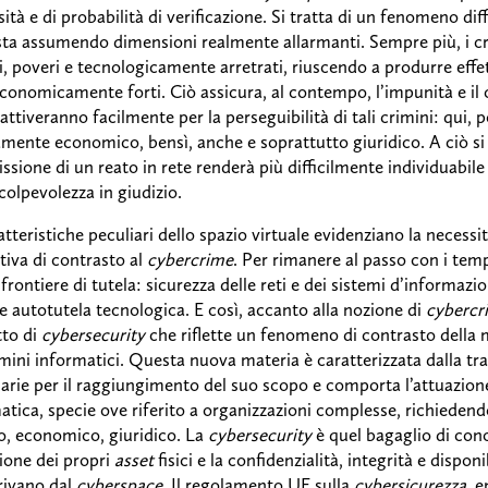
ità e di probabilità di verificazione. Si tratta di un fenomeno di
sta assumendo dimensioni realmente allarmanti. Sempre più, i c
i, poveri e tecnologicamente arretrati, riuscendo a produrre effet
economicamente forti. Ciò assicura, al contempo, l’impunità e il 
 attiveranno facilmente per la perseguibilità di tali crimini: qui, 
amente economico, bensì, anche e soprattutto giuridico. A ciò si 
sione di un reato in rete renderà più difficilmente individuabil
 colpevolezza in giudizio.
atteristiche peculiari dello spazio virtuale evidenziano la neces
iva di contrasto al
cybercrime
. Per rimanere al passo con i tempi
frontiere di tutela: sicurezza delle reti e dei sistemi d’informazi
 e autotutela tecnologica. E così, accanto alla nozione di
cybercr
to di
cybersecurity
che riflette un fenomeno di contrasto della m
imini informatici. Questa nuova materia è caratterizzata dalla tr
arie per il raggiungimento del suo scopo e comporta l’attuazion
atica, specie ove riferito a organizzazioni complesse, richieden
o, economico, giuridico. La
cybersecurity
è quel bagaglio di con
ione dei propri
asset
fisici e la confidenzialità, integrità e dispo
rivano dal
cyberspace.
Il regolamento UE sulla
cybersicurezza
, 