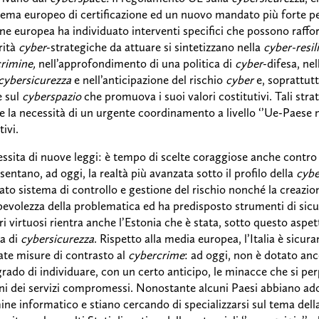
tema europeo di certificazione ed un nuovo mandato più forte pe
ne europea ha individuato interventi specifici che possono rafforza
rità
cyber
-strategiche da attuare si sintetizzano nella
cyber-resil
rimine,
nell’approfondimento di una politica di
cyber
-difesa, ne
cybersicurezza
e nell’anticipazione del rischio
cyber
e, soprattutt
e sul
cyberspazio
che promuova i suoi valori costitutivi. Tali stra
te la necessità di un urgente coordinamento a livello ‘’Ue-Paese 
ivi.
essita di nuove leggi: è tempo di scelte coraggiose anche contro 
sentano, ad oggi, la realtà più avanzata sotto il profilo della
cybe
lato sistema di controllo e gestione del rischio nonché la creazio
evolezza della problematica ed ha predisposto strumenti di sicur
 virtuosi rientra anche l’Estonia che è stata, sotto questo aspet
a di
cybersicurezza
. Rispetto alla media europea, l’Italia è sicur
te misure di contrasto al
cybercrime
: ad oggi, non è dotato anc
 grado di individuare, con un certo anticipo, le minacce che si pe
ni dei servizi compromessi. Nonostante alcuni Paesi abbiano ado
mine informatico e stiano cercando di specializzarsi sul tema del